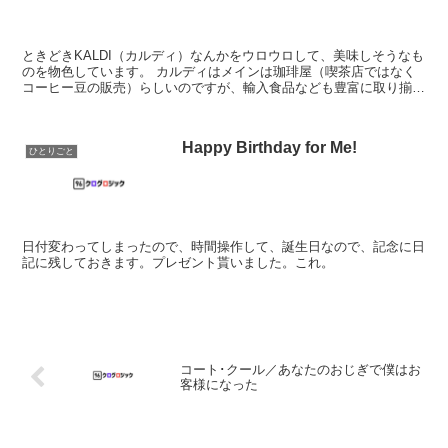
ときどきKALDI（カルディ）なんかをウロウロして、美味しそうなも
のを物色しています。 カルディはメインは珈琲屋（喫茶店ではなく
コーヒー豆の販売）らしいのですが、輸入食品なども豊富に取り揃え
られており、時期によっても商品が入れ替わるので、...
Happy Birthday for Me!
ひとりごと
日付変わってしまったので、時間操作して、誕生日なので、記念に日
記に残しておきます。プレゼント貰いました。これ。
コート･クール／あなたのおじぎで僕はお
客様になった