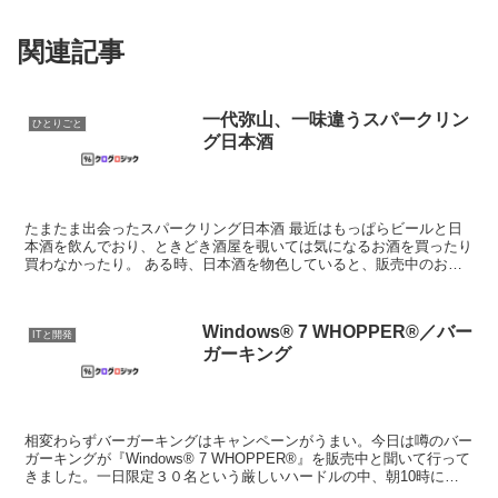
関連記事
一代弥山、一味違うスパークリン
ひとりごと
グ日本酒
たまたま出会ったスパークリング日本酒 最近はもっぱらビールと日
本酒を飲んでおり、ときどき酒屋を覗いては気になるお酒を買ったり
買わなかったり。 ある時、日本酒を物色していると、販売中のお酒
を試飲をさせてもらえました。 広島の中国醸造さん...
Windows® 7 WHOPPER®／バー
ITと開発
ガーキング
相変わらずバーガーキングはキャンペーンがうまい。今日は噂のバー
ガーキングが『Windows® 7 WHOPPER®』を販売中と聞いて行って
きました。一日限定３０名という厳しいハードルの中、朝10時に間
に合うように家を出発。よくもまあ土曜日に...