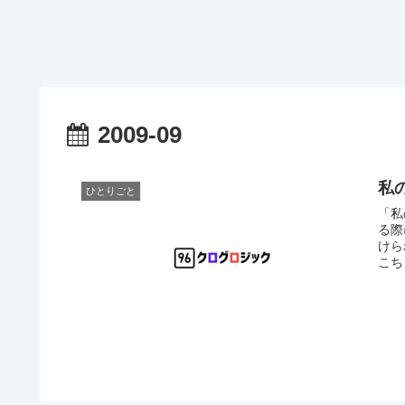
2009-09
私
ひとりごと
「私
る際
けら
こち