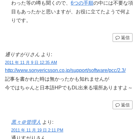
わった等の噂も聞くので、
6つの手順
の中には不要な項
目もあったかと思いますが、お役に立てたようで何よ
りです。
返信
通りすがりさん
より:
2011 年 11 月 9 日 12:35 AM
http://www.sonyericsson.co.jp/support/software/pcc/2.3/
記事を書かれた時は無かったかも知れませんが
今ではちゃんと日本語HPでもDL出来る場所ありますよ～
返信
黒々＠管理人
より:
2011 年 11 月 19 日 2:11 PM
通りすがりさん