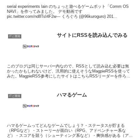
serial experiments lain のちょっと遊べるゲームボット「Comm OS
NAVI」を作ってみました。 デモ動画です
pic.twitter.com/nd8TsI4F2w— くろぐろ (@96kuroguro) 201...
サイトにRSSを読み込んでみる
ITと開発
このブログは同じサーバー内なので、RSSとして読み込む必要は無
かったかもしれないけど、汎用的に使えそうなMagpieRSSを使って
みた。MagpieRSS参考にしたサイトはこちらRSSリーダーを作ろう -
Fuzyのプログラミング（？）メモ...
ハマるゲーム
ITと開発
ハマるゲームってどんなゲームでしょう？・ステータスが貯まる
（RPGなど）・ストーリーが面白い（RPG、アドベンチャー系な
ど）・スコアを競う（シューティング系など）・爽快感がある（アク