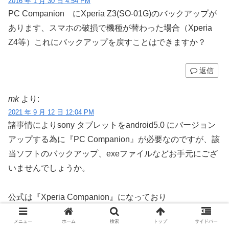
2016 年 1 月 30 日 4:54 PM
PC Companion にXperia Z3(SO-01G)のバックアップが
あります、スマホの破損で機種が替わった場合（Xperia
Z4等）これにバックアップを戻すことはできますか？
返信
mk
より:
2021 年 9 月 12 日 12:04 PM
諸事情によりsony タブレットをandroid5.0 にバージョン
アップする為に『PC Companion』が必要なのですが、該
当ソフトのバックアップ、exeファイルなどお手元にござ
いませんでしょうか。
公式は『Xperia Companion』になっており
ダウンロードできません。
メニュー
ホーム
検索
トップ
サイドバー