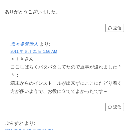
ありがとうございました。
返信
黒々＠管理人
より:
2011 年 6 月 21 日 1:56 AM
＞ｔｋさん
ここしばらくバタバタしてたので返事が遅れました＾
＾；
端末からのインストールが出来ずにここにたどり着く
方が多いようで、お役に立ててよかったです～
返信
ぶらすと
より: