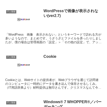
ション系など）・難易度が少しずつ上がる（アクション系など）...
WordPressで画像が表示されな
ITと開発
い(ver2.7)
「WordPress 画像 表示されない」というキーワードで訪れる方が
多いようなので、まとめです。うざうざとファイルを弄ったりしまし
たが、僕の場合は管理画面の「設定」＞「その他の設定」で、アップ
ロードするファイルの保存場所がなぜかデフォルト...
Cookie
ITと開発
Cookieとは、Webサイトの提供者が、Webブラウザを通じて訪問者
のコンピュータに一時的にデータを書き込んで保存させるしくみ。
（IT用語辞典より）材料提供は無印さんです。クリスマスなんて今年
も関係なさそうですが、クッキーくらい焼きます。...
Windows® 7 WHOPPER®／バー
ITと開発
ガーキング