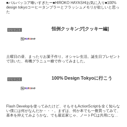
■バルバッコア喰いすぎたー■HIROKO HAYASHIお気に入り■100%
design tokyoコーヒータンブラーとフラッシュメモリが欲しいと思っ
た
恒例クッキング[クッキー編]
ひとりごと
土曜日の昼、まったりお菓子作り。オシャレ生活。誕生日プレゼント
で頂いた、有機グラニュー糖で作ってみました。
100% Design Tokyoに行こう
ひとりごと
Flash Developを使ってみたけど、そもそもActionScriptを全く知らな
い僕には何がなんだか・・・。まずは、何か本でも一冊買ってみて、
基本を抑えてみようかな。でも最近家じゃ、ノートPCは共用になっ
ていて、自由に使いづらい。仕...