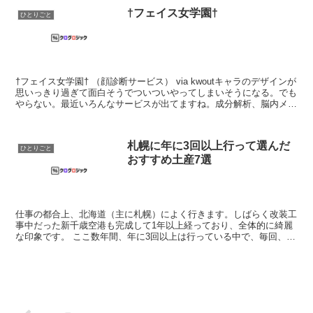
†フェイス女学園†
ひとりごと
†フェイス女学園† （顔診断サービス） via kwoutキャラのデザインが
思いっきり過ぎて面白そうでついついやってしまいそうになる。でも
やらない。最近いろんなサービスが出てますね。成分解析、脳内メー
カーの延長みたいなもんでしょうか。こうい...
札幌に年に3回以上行って選んだ
ひとりごと
おすすめ土産7選
仕事の都合上、北海道（主に札幌）によく行きます。しばらく改装工
事中だった新千歳空港も完成して1年以上経っており、全体的に綺麗
な印象です。 ここ数年間、年に3回以上は行っている中で、毎回、お
みやげ選びに四苦八苦しますが、その中で個人的におす...