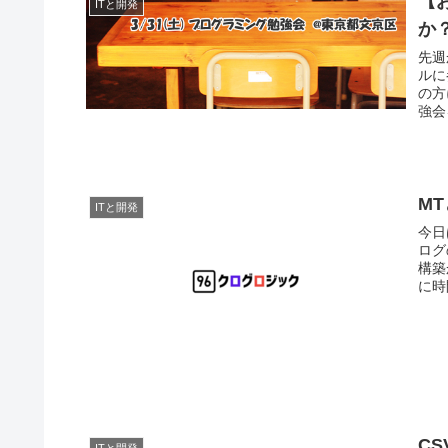
【
ITと開発
か
先週
ルに
の方
強会
M
ITと開発
今日
ログ
構築
に時
C
ITと開発