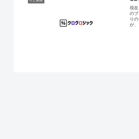
現在
のブ
りの
が、