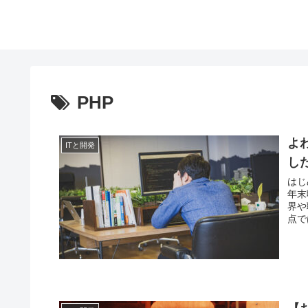
PHP
よ
ITと開発
し
はじ
年末
界や
点で