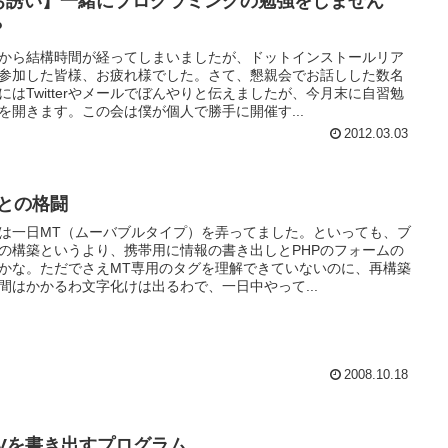
お誘い】一緒にプログラミングの勉強をしません
？
から結構時間が経ってしまいましたが、ドットインストールリア
参加した皆様、お疲れ様でした。さて、懇親会でお話しした数名
にはTwitterやメールでぼんやりと伝えましたが、今月末に自習勉
を開きます。この会は僕が個人で勝手に開催す...
2012.03.03
Tとの格闘
は一日MT（ムーバブルタイプ）を弄ってました。といっても、ブ
の構築というより、携帯用に情報の書き出しとPHPのフォームの
かな。ただでさえMT専用のタグを理解できていないのに、再構築
間はかかるわ文字化けは出るわで、一日中やって...
2008.10.18
SVを書き出すプログラム