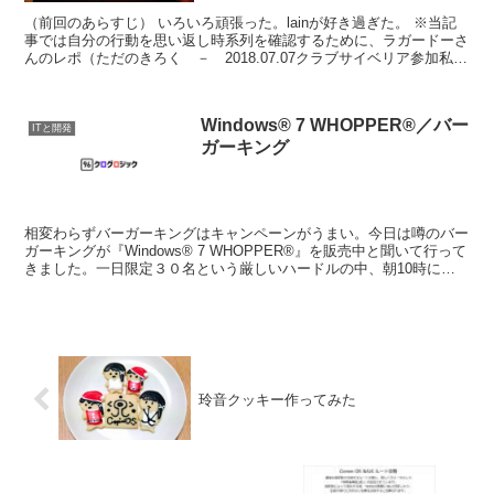
（前回のあらすじ） いろいろ頑張った。lainが好き過ぎた。 ※当記
事では自分の行動を思い返し時系列を確認するために、ラガードーさ
んのレポ（ただのきろく － 2018.07.07クラブサイベリア参加私記
録集: 何を言っても不発弾）を高頻度...
Windows® 7 WHOPPER®／バー
ITと開発
ガーキング
相変わらずバーガーキングはキャンペーンがうまい。今日は噂のバー
ガーキングが『Windows® 7 WHOPPER®』を販売中と聞いて行って
きました。一日限定３０名という厳しいハードルの中、朝10時に間
に合うように家を出発。よくもまあ土曜日に...
玲音クッキー作ってみた