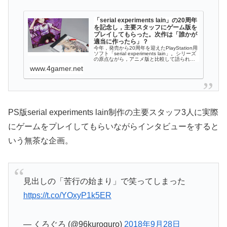
「serial experiments lain」の20周年
を記念し，主要スタッフにゲーム版を
プレイしてもらった。次作は「誰かが
適当に作ったら」？
今年，発売から20周年を迎えたPlayStation用
ソフト「serial experiments lain」。シリーズ
の原点ながら，アニメ版と比較して語られる
機会の少ないゲーム版について，上田耕行…
www.4gamer.net
PS版serial experiments lain制作の主要スタッフ3人に実際
にゲームをプレイしてもらいながらインタビューをすると
いう無茶な企画。
見出しの「苦行の始まり」で笑ってしまった
https://t.co/YOxyP1k5ER
— くろぐろ (@96kuroguro)
2018年9月28日