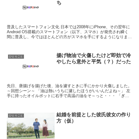
ち
普及したスマートフォン文化 日本では2008年にiPhone、その翌年に
Android OS搭載のスマートフォン（以下、スマホ）が発売され瞬く
間に普及し、今ではほとんどの方がスマホを手にするようになりまし
た。 それまでは家で調べたいこ...
揚げ物油で火傷したけど即効で冷
ひとりごと
やしたら意外と平気（？）だった
先日、唐揚げを揚げた後、油を濾すときに手にかかり火傷しました。
～回想シーン～ 「油は熱いうちに濾したほうがいいんだよね～」 左
手に持ったオイルポットに右手で高温の油をそ～っと・・・ 「ぎゃ
ー！！」 ～～～～～～～ これからはふはふ唐揚げを...
結婚を前提とした彼氏彼女の作り
ひとりごと
方（仮）