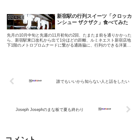
れば続きをどうぞ。
新宿駅の行列スイーツ「クロッカ
ひとりごと
ンシュー ザクザク」食べてみた
先月の10月中旬と先週の11月初旬の2回、たまたま前を通りかかった
ら、新宿駅東口改札から出て1分ほどの距離、ルミネエスト新宿店地
下1階のメトロプロムナードに繋がる通路脇に、行列のできる洋菓子
屋を見つけました。 （相変わらず新宿駅構内の位置を...
誰でもいいから知らない人と話をしたい
Joseph Josephのまな板で夏も終わり
コメント