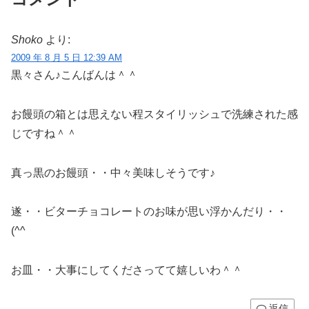
Shoko
より:
2009 年 8 月 5 日 12:39 AM
黒々さん♪こんばんは＾＾
お饅頭の箱とは思えない程スタイリッシュで洗練された感
じですね＾＾
真っ黒のお饅頭・・中々美味しそうです♪
遂・・ビターチョコレートのお味が思い浮かんだり・・
(^^ゞ
お皿・・大事にしてくださってて嬉しいわ＾＾
返信