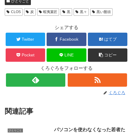
ひとりごと
CLOS
炭
蝦夷菓匠
黒
黒々
黒い饅頭
シェアする
Twitter
Facebook
はてブ
Pocket
LINE
コピー
くろぐろをフォローする
くろぐろ
関連記事
パソコンを使わなくなった若者た
ひとりごと