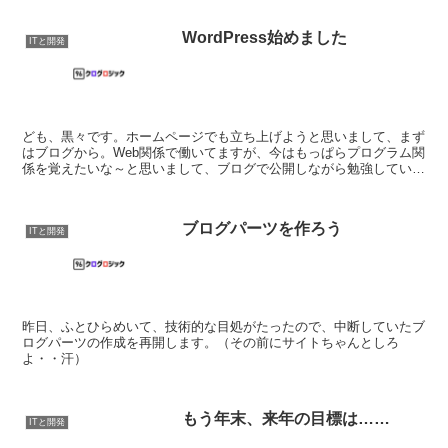
WordPress始めました
ITと開発
ども、黒々です。ホームページでも立ち上げようと思いまして、まず
はブログから。Web関係で働いてますが、今はもっぱらプログラム関
係を覚えたいな～と思いまして、ブログで公開しながら勉強していけ
たらいいなと、始めてみました。最近ようやくphpでフ...
ブログパーツを作ろう
ITと開発
昨日、ふとひらめいて、技術的な目処がたったので、中断していたブ
ログパーツの作成を再開します。（その前にサイトちゃんとしろ
よ・・汗）
もう年末、来年の目標は……
ITと開発