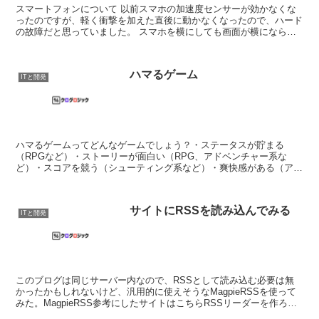
スマートフォンについて 以前スマホの加速度センサーが効かなくな
ったのですが、軽く衝撃を加えた直後に動かなくなったので、ハード
の故障だと思っていました。 スマホを横にしても画面が横にならず
不便だったのですが、しばらくしたら何故か加速度セン...
ハマるゲーム
ITと開発
ハマるゲームってどんなゲームでしょう？・ステータスが貯まる
（RPGなど）・ストーリーが面白い（RPG、アドベンチャー系な
ど）・スコアを競う（シューティング系など）・爽快感がある（アク
ション系など）・難易度が少しずつ上がる（アクション系など）...
サイトにRSSを読み込んでみる
ITと開発
このブログは同じサーバー内なので、RSSとして読み込む必要は無
かったかもしれないけど、汎用的に使えそうなMagpieRSSを使って
みた。MagpieRSS参考にしたサイトはこちらRSSリーダーを作ろう -
Fuzyのプログラミング（？）メモ...