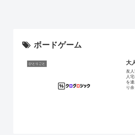
ボードゲーム
大
ひとりごと
友人宅への
人宅への
を連
り余